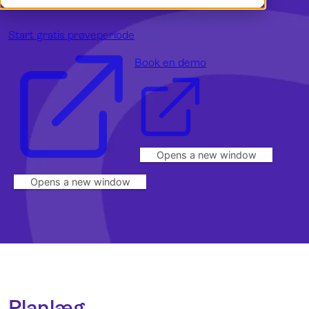
Demo
English
Log ind
Norsk
Start gratis prøveperiode
Book en demo
Opens a new window
Opens a new window
Planlæg