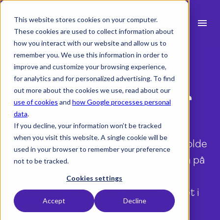
This website stores cookies on your computer.
menu
These cookies are used to collect information about
how you interact with our website and allow us to
search
remember you. We use this information in order to
improve and customize your browsing experience,
Resource Flow | Funktioner
for analytics and for personalized advertising. To find
expand_more
Produkt
out more about the cookies we use, read about our
Faste omkostninger
use of cookies
and
how Google processes personal
expand_more
Brancher
data
.
Resource Flow-funktionen
If you decline, your information won’t be tracked
Faste
expand_more
Ressourcer
when you visit this website. A single cookie will be
omkostninger
er en effektiv måde at holde
used in your browser to remember your preference
expand_more
Priser
styr på de faste udgifter, der kan opstå på
not to be tracked.
tværs af projekter, og samtidig se den
Integrationer
Cookies settings
direkte indvirkning på projektbudgettet i
Accept
Decline
realtid..
language
Dansk