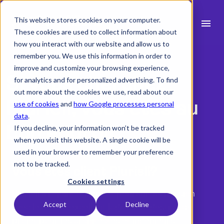
This website stores cookies on your computer.
menu
These cookies are used to collect information about
how you interact with our website and allow us to
search
remember you. We use this information in order to
improve and customize your browsing experience,
Si vous cherchez
for analytics and for personalized advertising. To find
Fonctionnalités
out more about the cookies we use, read about our
Pluriell, vous êtes au
use of cookies
and
how Google processes personal
expand_more
Secteurs
data
.
bon endroit.
If you decline, your information won’t be tracked
expand_more
Ressources
when you visit this website. A single cookie will be
used in your browser to remember your preference
Intégrations
not to be tracked.
Vous êtes client Pluriell?
Tarifs
Cookies settings
Pluriell a rejoint Milient et poursuit sa mission
Accept
Decline
avec le même excellent logiciel de gestion de
language
projet pour les architectes et ingénieurs —
Français