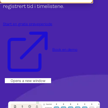
Demo
Dansk
registrert tid i timelistene.
Logg inn
English
Svenska
Start en gratis prøveperiode
Book en demo
Opens a new window