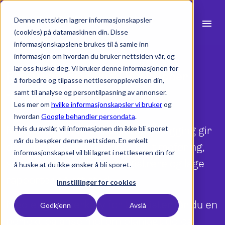
Denne nettsiden lagrer informasjonskapsler
menu
(cookies) på datamaskinen din. Disse
informasjonskapslene brukes til å samle inn
search
informasjon om hvordan du bruker nettsiden vår, og
lar oss huske deg. Vi bruker denne informasjonen for
Ressursplanlegging | Funksjoner
å forbedre og tilpasse nettleseropplevelsen din,
expand_more
Produkter
samt til analyse og persontilpasning av annonser.
Timelister
Les mer om
hvilke informasjonskapsler vi bruker
og
expand_more
Bransjer
hvordan
Google behandler persondata
.
Milients system for ressursplanlegging gir
Hvis du avslår, vil informasjonen din ikke bli sporet
expand_more
Ressurser
når du besøker denne nettsiden. En enkelt
deg innebygde funksjoner for timeføring,
informasjonskapsel vil bli lagret i nettleseren din for
expand_more
Priser
som lar deg planlegge, registrere og lage
å huske at du ikke ønsker å bli sporet.
rapporter på ett sted
Integrasjoner
Innstillinger for cookies
Med et godt verktøy for timelister får du en
Godkjenn
Avslå
perfekt balanse mellom planlagt tid og
language
Norsk