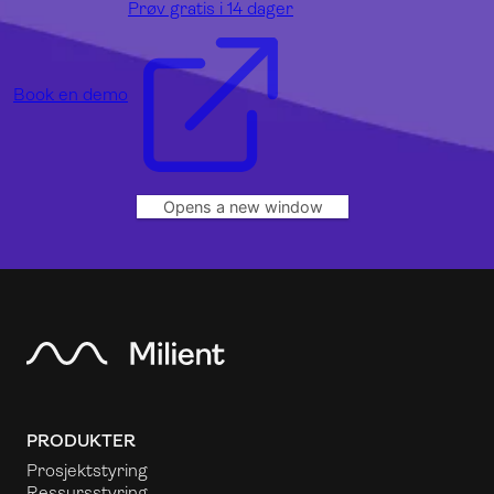
Prøv gratis i 14 dager
Book en demo
Opens a new window
PRODUKTER
Prosjektstyring
Ressursstyring